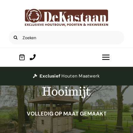
Ga
naar
inhoud
Zoeken
naar:
Toggle
Navigat
Home
Houten Maatwerk
Exclusief
Hooimijt
Poorten
VOLLEDIG OP MAAT GEMAAKT
Houtbouw