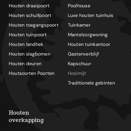
Houten draaipoort
Poolhouse
Houten schuifpoort
Luxe houten tuinhuis
Houten toegangspoort
Tuinkamer
Houten tuinpoort
Mantelzorgwoning
Houten landhek
Houten tuinkantoor
Houten slagbomen
Gastenverblijf
Houten deuren
Kapschuur
Houtsoorten Poorten
Hooimijt
Traditionele gebinten
Houten
overkapping