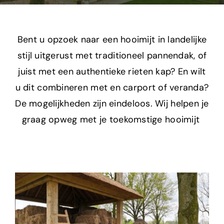
Projecten
Shop
Bent u opzoek naar een
hooim
ij
t
in landelijke
stijl uitgerust met traditioneel pannendak, of
Over ons
juist met een authentieke rieten kap?
En wilt
u dit combineren met en carport of veranda?
Contact
De mogelijkheden zijn eindeloos.
Wij helpen je
graag
opweg
met je toekomstige
hooimijt