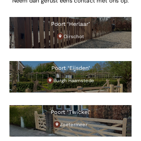
Neem dan gerust eens contact met ons op.
Poort ‘Herlaar’
Oirschot
Poort ‘Eijsden’
Burgh Haamstede
Poort ‘Twickel’
Zoetermeer