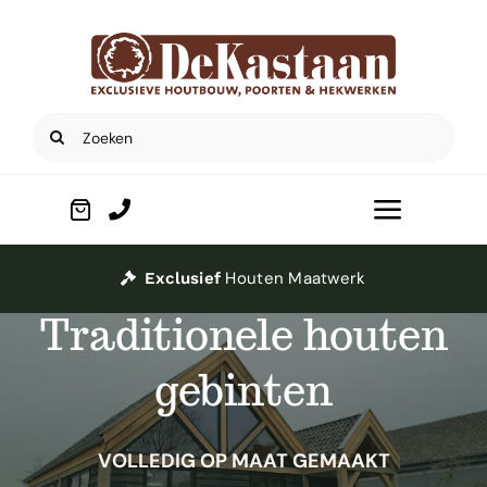
Ga
naar
inhoud
Zoeken
naar:
Toggle
Navigat
Home
Houten Maatwerk
Exclusief
Traditionele houten
Poorten
gebinten
Houtbouw
VOLLEDIG OP MAAT GEMAAKT