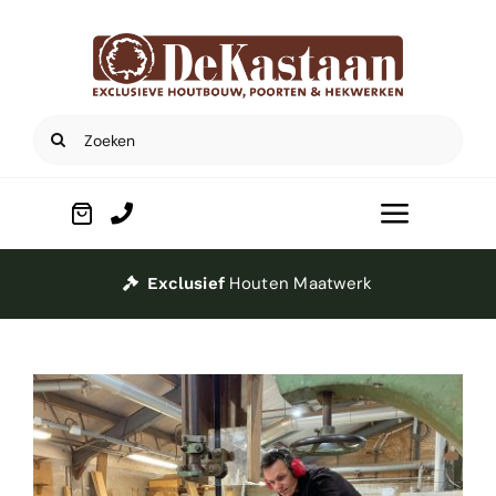
Ga
naar
inhoud
Zoeken
naar:
Toggle
Navigat
Home
Houten Maatwerk
Exclusief
Poorten
Houtbouw