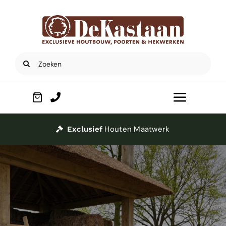
Ga
naar
inhoud
Zoeken
naar:
Toggle
Navigat
Home
Houten Maatwerk
Exclusief
Poorten
Houtbouw