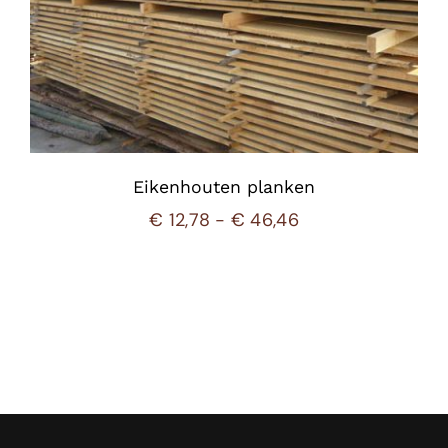
Eikenhouten planken
Prijsklasse:
€
12,78
-
€
46,46
€ 12,78
tot
€ 46,46