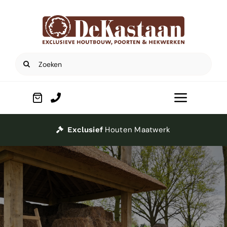
Ga
naar
inhoud
Zoeken
naar:
Toggle
Navigat
Home
Houten Maatwerk
Exclusief
Poorten
Houtbouw