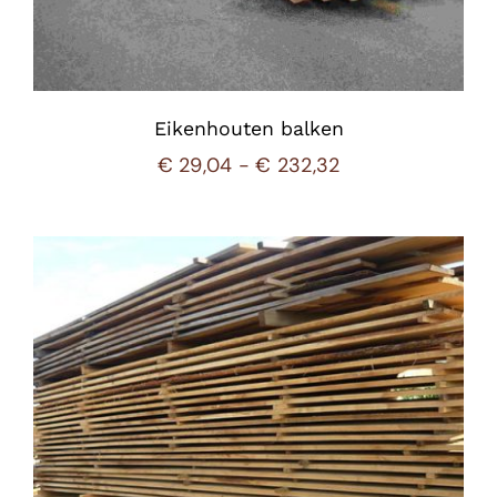
Eikenhouten balken
Prijsklasse:
€
29,04
-
€
232,32
€ 29,04
tot
€ 232,32