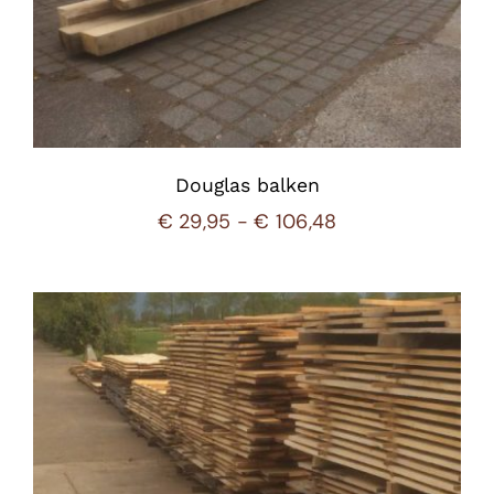
Douglas balken
Prijsklasse:
€
29,95
-
€
106,48
€ 29,95
tot
€ 106,48