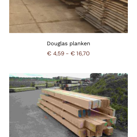
Douglas planken
Prijsklasse:
€
4,59
-
€
16,70
€ 4,59
tot
€ 16,70