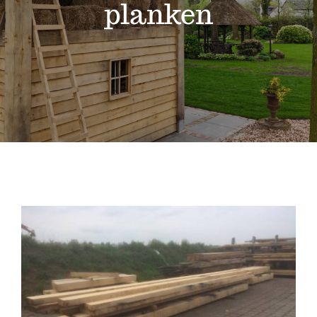
Projecten
planken
Shop
Over ons
Contact