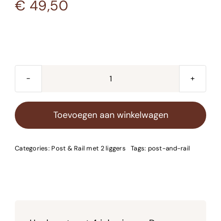
€
49,50
Hoekpost
2-
ligger
Toevoegen aan winkelwagen
aantal
Categories:
Post & Rail met 2 liggers
Tags:
post-and-rail