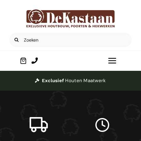
Ga
naar
inhoud
Zoeken
naar:
Toggle
Navigat
Home
Houten Maatwerk
Exclusief
Poorten
Houtbouw