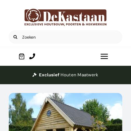
Ga
naar
inhoud
Zoeken
naar:
Toggle
Navigat
Home
Houten Maatwerk
Exclusief
Poorten
Houtbouw