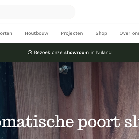
orten
Houtbouw
Projecten
Shop
Over on
Bezoek onze
in Nuland
showroom
matische poort sl