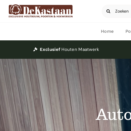
Ga
Zoeken
naar
naar:
inhoud
Home
Po
Houten Maatwerk
Exclusief
Auto