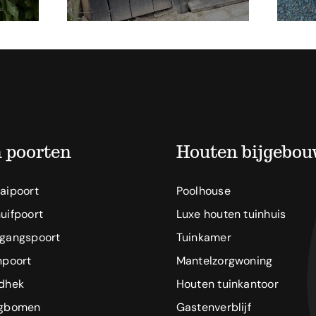
 poorten
Houten bijgebo
aipoort
Poolhouse
uifpoort
Luxe houten tuinhuis
egangspoort
Tuinkamer
npoort
Mantelzorgwoning
ndhek
Houten tuinkantoor
agbomen
Gastenverblijf