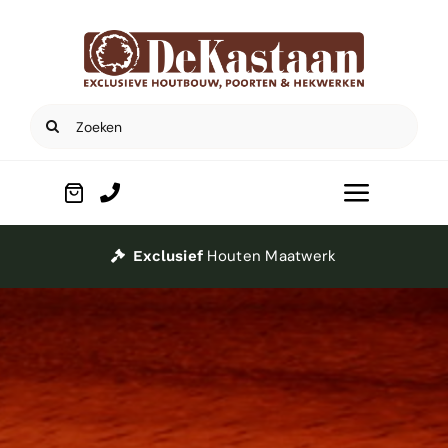
Ga
naar
inhoud
Zoeken
naar:
Toggle
Navigat
Home
Houten Maatwerk
Exclusief
Poorten
Houtbouw