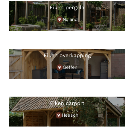
Eiken pergola
Nuland
Eiken overkapping
Geffen
Eiken carport
Heesch