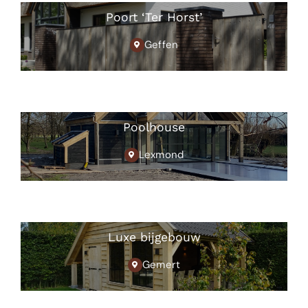
Poort ‘Ter Horst’
Geffen
Poolhouse
Lexmond
Luxe bijgebouw
Gemert