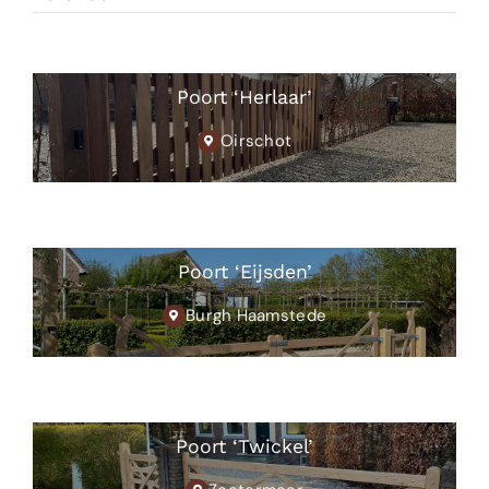
Poort ‘Herlaar’
Oirschot
Poort ‘Eijsden’
Burgh Haamstede
Poort ‘Twickel’