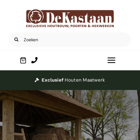
Ga
naar
inhoud
Zoeken
naar:
Toggle
Navigat
Home
Houten Maatwerk
Exclusief
Poorten
Houtbouw