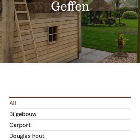
Projecten
Geffen
Shop
Over ons
Contact
All
Bijgebouw
Carport
Douglas hout