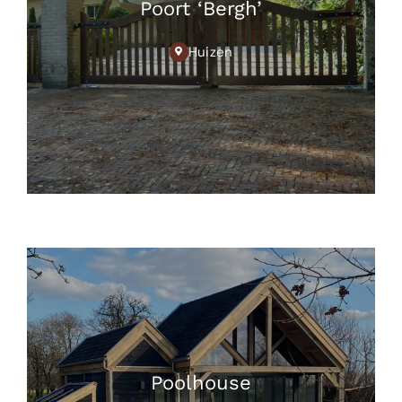
Poort ‘Bergh’
Huizen
Poolhouse