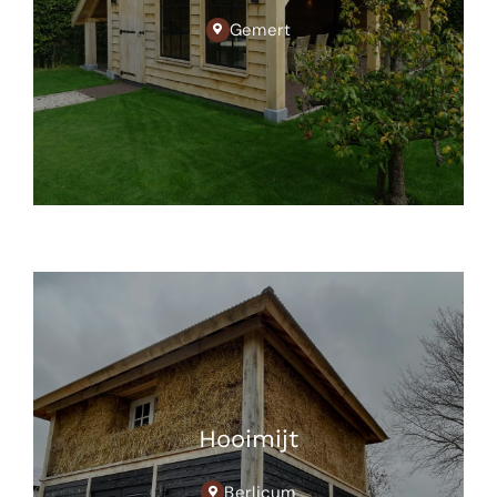
Gemert
Hooimijt
Berlicum