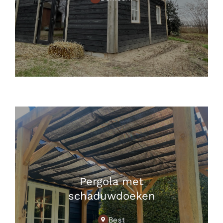
Pergola met
schaduwdoeken
Best