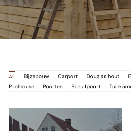
Bijgebouw
Carport
Douglas hout
E
All
Poolhouse
Poorten
Schuifpoort
Tuinkam