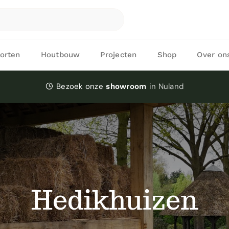
orten
Houtbouw
Projecten
Shop
Over on
Bezoek onze
in Nuland
showroom
Hedikhuizen